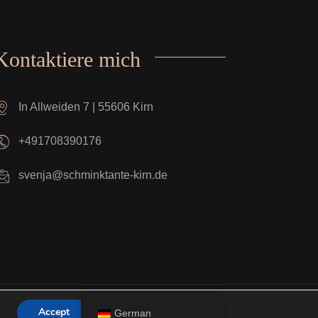
Kontaktiere mich
In Allweiden 7 | 55606 Kirn
+491708390176
svenja@schminktante-kirn.de
Accept
German